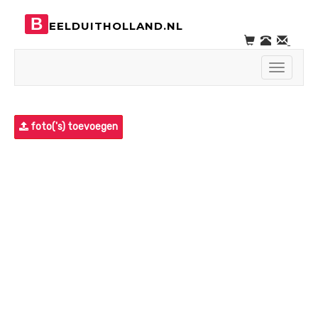
B
EELDUITHOLLAND.NL
Toggle
navigati
foto('s) toevoegen