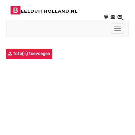
B
EELDUITHOLLAND.NL
Toggle
navigati
foto('s) toevoegen