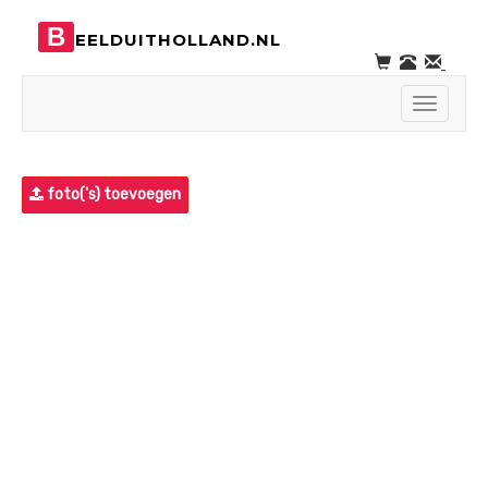
B
EELDUITHOLLAND.NL
Toggle
navigati
foto('s) toevoegen