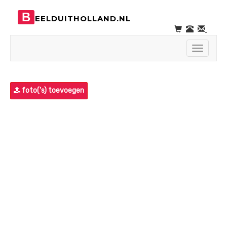
B
EELDUITHOLLAND.NL
Toggle
navigati
foto('s) toevoegen