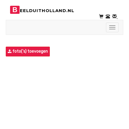
B
EELDUITHOLLAND.NL
Toggle
navigati
foto('s) toevoegen