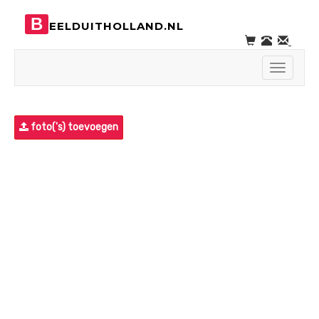
B
EELDUITHOLLAND.NL
Toggle
navigati
foto('s) toevoegen