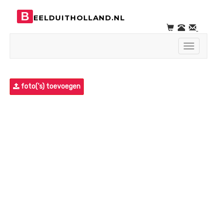
B
EELDUITHOLLAND.NL
Toggle
navigati
foto('s) toevoegen