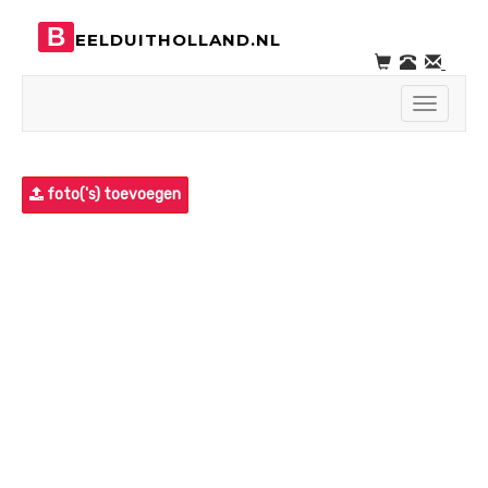
B
EELDUITHOLLAND.NL
Toggle
navigati
foto('s) toevoegen