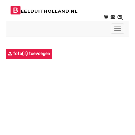
B
EELDUITHOLLAND.NL
Toggle
navigati
foto('s) toevoegen