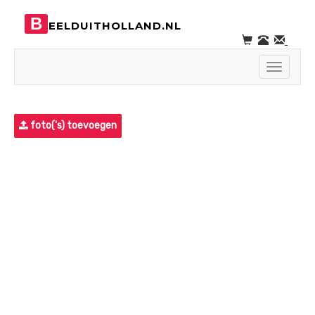
B
EELDUITHOLLAND.NL
Toggle
navigati
foto('s) toevoegen