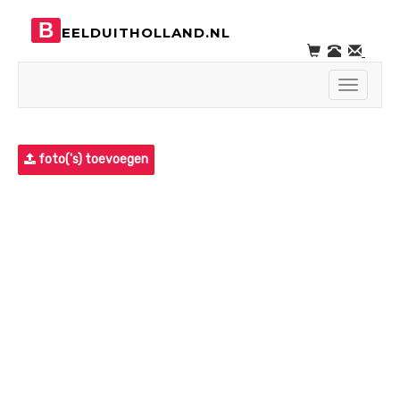
B
EELDUITHOLLAND.NL
Toggle
navigati
foto('s) toevoegen