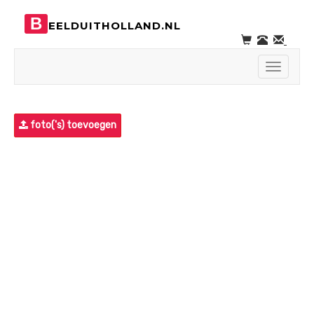
B
EELDUITHOLLAND.NL
Toggle
navigati
foto('s) toevoegen