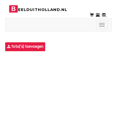
B
EELDUITHOLLAND.NL
Toggle
navigati
foto('s) toevoegen