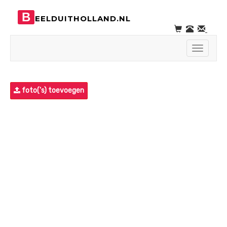
B
EELDUITHOLLAND.NL
Toggle
navigati
foto('s) toevoegen