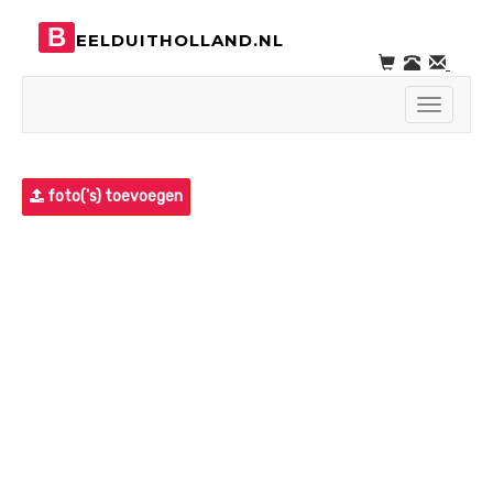
B
EELDUITHOLLAND.NL
Toggle
navigati
foto('s) toevoegen