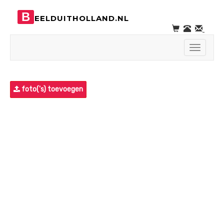
B
EELDUITHOLLAND.NL
Toggle
navigati
foto('s) toevoegen