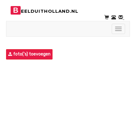
B
EELDUITHOLLAND.NL
Toggle
navigati
foto('s) toevoegen