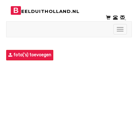
B
EELDUITHOLLAND.NL
Toggle
navigati
foto('s) toevoegen