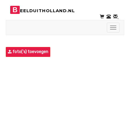
B
EELDUITHOLLAND.NL
Toggle
navigati
foto('s) toevoegen