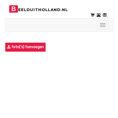
B
EELDUITHOLLAND.NL
Toggle
navigati
foto('s) toevoegen