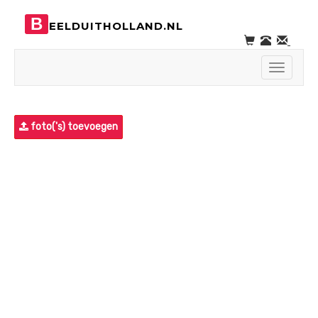
B
EELDUITHOLLAND.NL
Toggle
navigati
foto('s) toevoegen