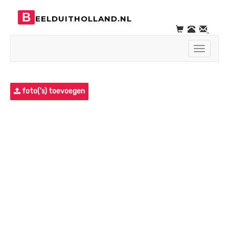
B
EELDUITHOLLAND.NL
Toggle
navigati
foto('s) toevoegen