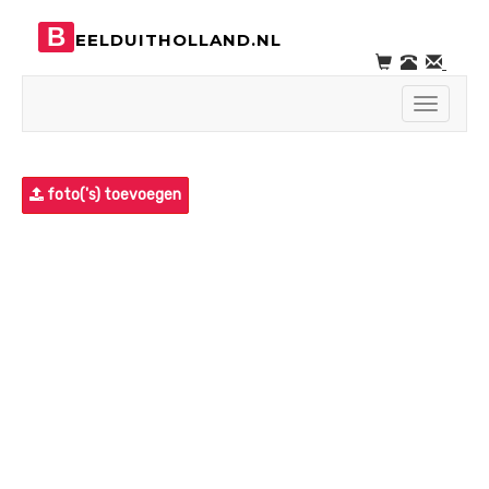
B
EELDUITHOLLAND.NL
Toggle
navigati
foto('s) toevoegen