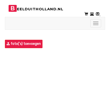
B
EELDUITHOLLAND.NL
Toggle
navigati
foto('s) toevoegen