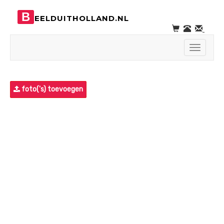
B
EELDUITHOLLAND.NL
Toggle
navigati
foto('s) toevoegen