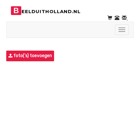
B
EELDUITHOLLAND.NL
Toggle
navigati
foto('s) toevoegen