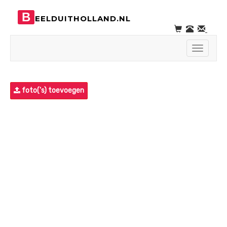
B
EELDUITHOLLAND.NL
Toggle
navigati
foto('s) toevoegen