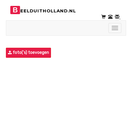
B
EELDUITHOLLAND.NL
Toggle
navigati
foto('s) toevoegen