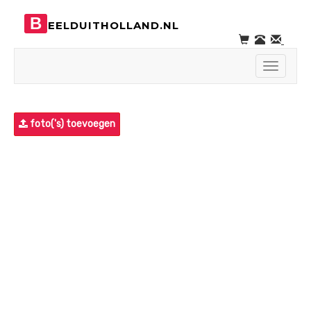
B
EELDUITHOLLAND.NL
Toggle
navigati
foto('s) toevoegen