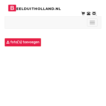
B
EELDUITHOLLAND.NL
Toggle
navigati
foto('s) toevoegen