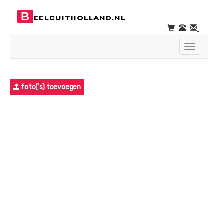
B
EELDUITHOLLAND.NL
Toggle
navigati
foto('s) toevoegen