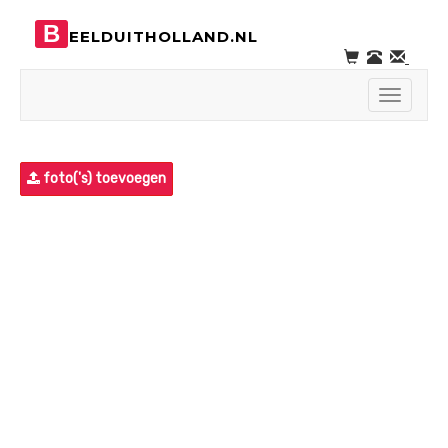
B
EELDUITHOLLAND.NL
Toggle
navigati
foto('s) toevoegen