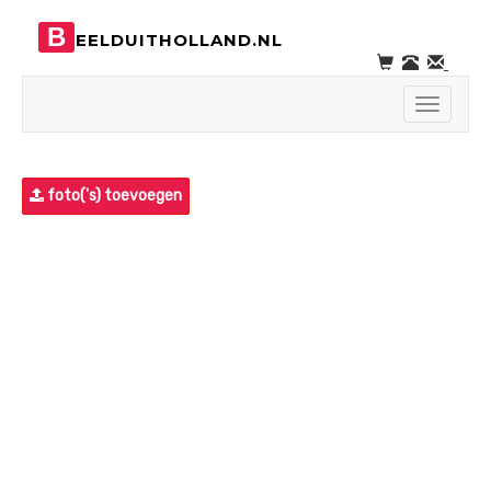
B
EELDUITHOLLAND.NL
Toggle
navigati
foto('s) toevoegen