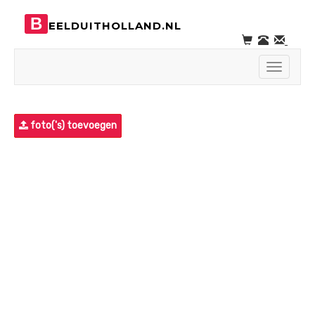
B
EELDUITHOLLAND.NL
Toggle
navigati
foto('s) toevoegen