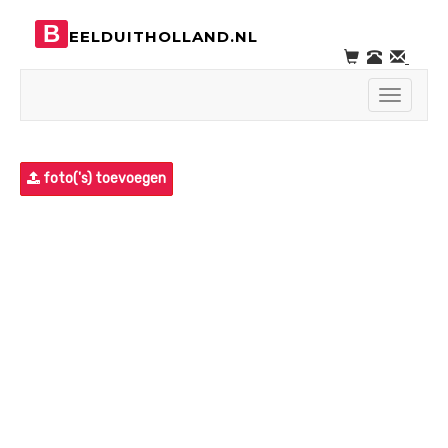
B
EELDUITHOLLAND.NL
Toggle
navigati
foto('s) toevoegen