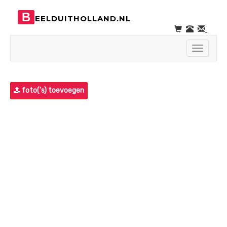
B
EELDUITHOLLAND.NL
Toggle
navigati
foto('s) toevoegen