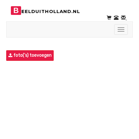
B
EELDUITHOLLAND.NL
Toggle
navigati
foto('s) toevoegen