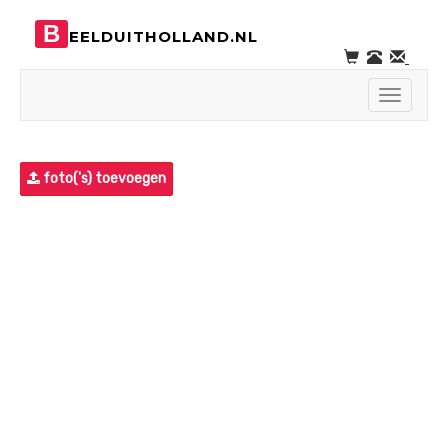
B
EELDUITHOLLAND.NL
Toggle
navigati
foto('s) toevoegen