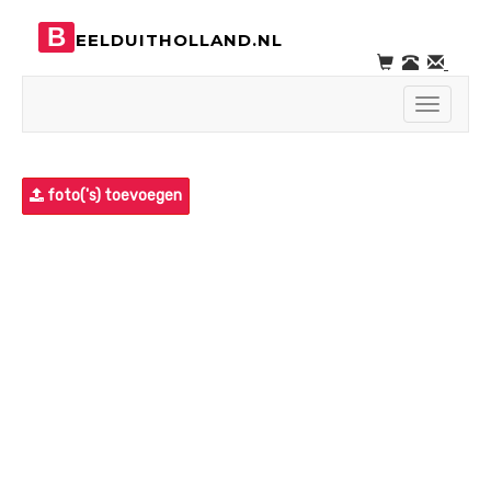
B
EELDUITHOLLAND.NL
Toggle
navigati
foto('s) toevoegen