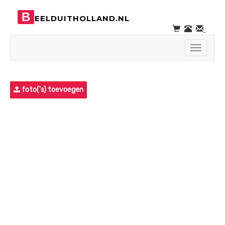
B
EELDUITHOLLAND.NL
Toggle
navigati
foto('s) toevoegen