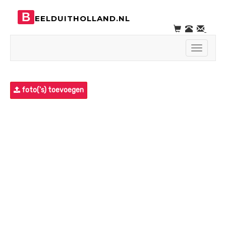
B
EELDUITHOLLAND.NL
Toggle
navigati
foto('s) toevoegen