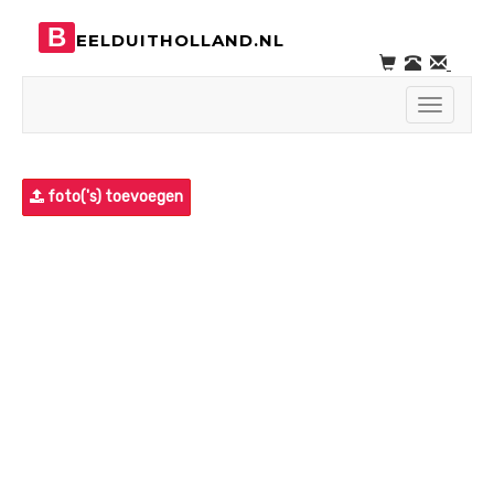
B
EELDUITHOLLAND.NL
Toggle
navigati
foto('s) toevoegen