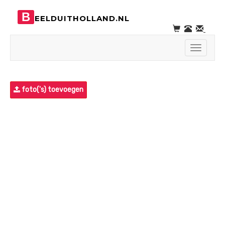
B
EELDUITHOLLAND.NL
Toggle
navigati
foto('s) toevoegen